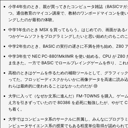
小学4年生のとき、親が買ってきたコンピュータ雑誌（BASICマ
つ。通信教育のマイコン講座で、教材のワンボードマイコンを使い、
ングしたのが最初の体験。
中学1年生のとき MSX を買ってもらう。はじめての、画面があるパ
つかゲームソフトをプログラミングしたいと思い始めたのもこの
中学2年生のとき、BASIC の実行の遅さに不満を持ち始め、Z80
中学3年生で NEC PC-8801MkⅡMR を使い始める。CPU が 
ま生きた。一方で BASIC でロールプレイングゲームを作り、こ
高校のときはゲームを作るための補助ツールとして、グラフィッ
ってた。フロッピーディスクからいかに画像データを高速に読み
れらは最終的に使われることはなかったのだが 😢
大学に入って（なぜか文系に進んだ）FM-TOWNS を購入。ゲ
え方を引きずっていたので 80386 を必死に勉強したが、やがて 
ち着く。
大学ではコンピュータ系のサークルに所属し、みんなにプログラ
ンピュータサイエンス系の授業でもある程度単位取得が認められて