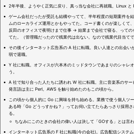
2年半後、ようやく正気に戻り、真っ当な会社に再就職。Linux と P
ゲーム会社だったが受託も結構やってて、半年程度の短期案件を
ムのローカライズ運用とかもやってた。コード書くのが楽しくて
反田のオフィスで夜明けまで仕事 → 始業まで会社で寝る、って
てた。（管理職だったので残業代は出ない。なので残業代目当て
その後インターネット広告系の A 社に転職。良い人達との出会い
弱で退職。
Y 社に転職。オフィスが六本木のミッドタウンであまりのシャレオツさ
う。
A 社で知り合った人たちに誘われ W 社に転職。主に音楽系のサ
発言語は主に Perl。AWS を触り始めたのもこの頃から。
この頃から個人的に Go に興味を持ち始める。業務で使う個人ツー
ある時「Go どうっすかね？」ってお伺い立てたらあっさり採用され
る。
ちなみにこのときの会社の偉い人は決して「GOする」とは言
インターネット広告系の F 社に転職(今の会社)。広告配信システムの開