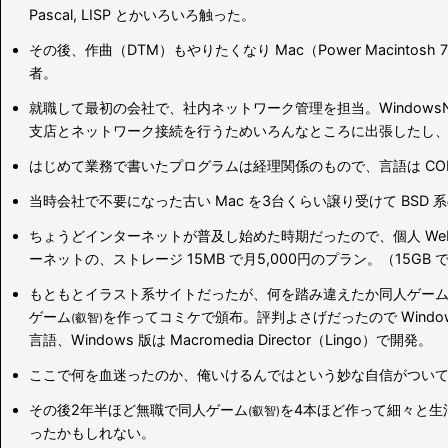
Pascal, LISP とかいろいろ触った。
その後、作曲（DTM）もやりたくなり Mac（Power Macintosh 
者。
就職して最初の会社で、社内ネットワーク管理を担当。Windows
支店とネットワーク接続を行うためいろんなところに出張したし
はじめて業務で書いたプログラムは経理関係のもので、言語は CO
当時会社で不要になった古い Mac を3台くらい譲り受けて BSD 
ちょうどインターネットが普及し始めた時期だったので、個人 We
ーネットの、ストレージ 15MB で月5,000円のプラン。（15GB 
もともとイラスト系サイトだったが、何を踏み違えたか同人ゲーム
ゲーム
を作ってコミケで頒布。評判よさげだったので Window
(叡智)
言語、Windows 版は Macromedia Director（Lingo）で開発。
ここで何を血迷ったのか、俺いけるんではという妙な自信がつい
その後2年半ほど無職で同人ゲーム
を4本ほど作って細々と生
(叡智)
ったかもしれない。