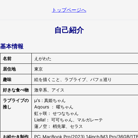
トップページへ
自己紹介
基本情報
名前
えがわた
居住地
東京
趣味
絵を描くこと、ラブライブ、パフェ巡り
好きな食べ物
激辛系、アイス
ラブライブの
μ's : 真姫ちゃん
推し
Aqours ： 曜ちゃん
虹ヶ咲： せつなちゃん
Liella!： 可可ちゃん、マルガレーテ
蓮ノ空： 梢先輩、セラス
お絵かき制作
PC: MacBook Pro(2023) 14inch/M3 Pro/36GB/1T