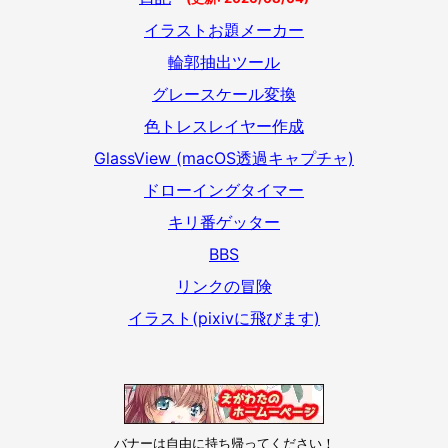
イラストお題メーカー
輪郭抽出ツール
グレースケール変換
色トレスレイヤー作成
GlassView (macOS透過キャプチャ)
ドローイングタイマー
キリ番ゲッター
BBS
リンクの冒険
イラスト(pixivに飛びます)
バナーは自由に持ち帰ってください！