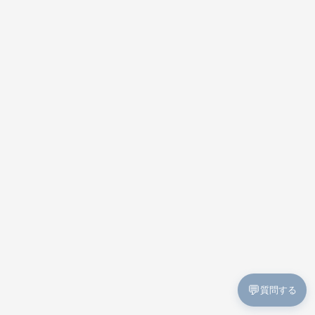
💬
質問する