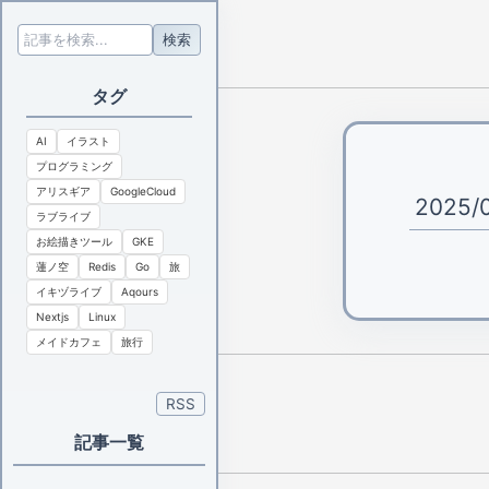
検索
タグ
AI
イラスト
プログラミング
アリスギア
GoogleCloud
2025/
ラブライブ
お絵描きツール
GKE
蓮ノ空
Redis
Go
旅
イキヅライブ
Aqours
Nextjs
Linux
メイドカフェ
旅行
RSS
記事一覧