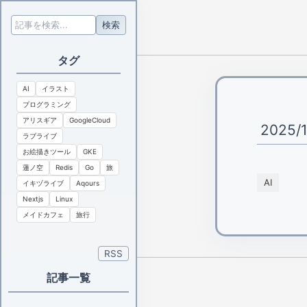
検索
タグ
AI
イラスト
プログラミング
アリスギア
GoogleCloud
2025/
ラブライブ
お絵描きツール
GKE
蓮ノ空
Redis
Go
旅
AI
イキヅライブ
Aqours
Nextjs
Linux
メイドカフェ
旅行
RSS
記事一覧