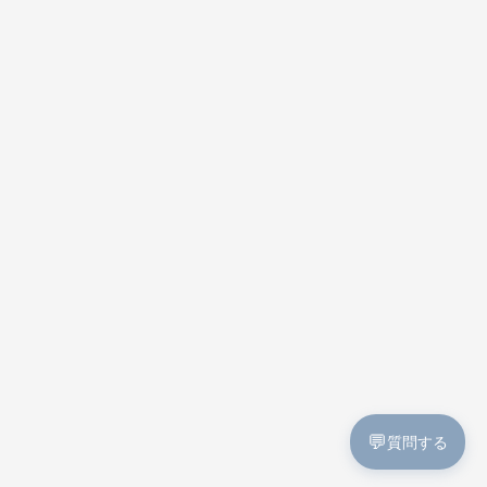
💬
質問する