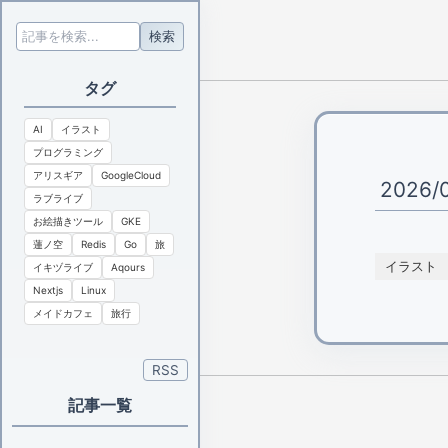
検索
タグ
AI
イラスト
プログラミング
アリスギア
GoogleCloud
2026/0
ラブライブ
お絵描きツール
GKE
蓮ノ空
Redis
Go
旅
イラスト
イキヅライブ
Aqours
Nextjs
Linux
メイドカフェ
旅行
RSS
記事一覧